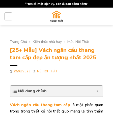
Skip
“Hơn cả một dịch vụ, còn là bạn đồng hành”
to
content
Trang Chủ
»
Kiến thức nhà hay
»
Mẫu Nội Thất
[25+ Mẫu] Vách ngăn cầu thang
tam cấp đẹp ấn tượng nhất 2025
29/08/2023
MÊ NỘI THẤT
Nội dung chính
Vách ngăn cầu thang tam cấp
là một phần quan
trọng trong thiết kế nội thất giúp mang lại tính thẩm