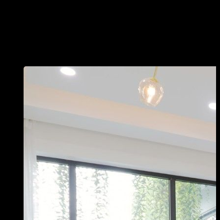
nhau: ví dụ. Và
gỗ tự nhiên
sẽ mắc hơn gỗ công nghiệp, mà bản
thân các loại gỗ tự nhiên cũng có giá khác nhau. Hoặc các loại
ván như ván MFC sẽ rẻ hơn ván MDF, bề mặt phủ acrylic sẽ
đắt hơn bề mặt phủ melamine. Mức chi phí bạn bỏ ra sẽ đi đôi
với độ bền và vẻ đẹp mà chúng đem lại.