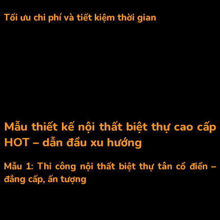
Tối ưu chi phí và tiết kiệm thời gian
Thi công nội thất biệt thự trải qua nhiều quy trình từ việc định
hình phong cách, lựa chọn đồ nội thất, vật liệu, màu sắc,… đòi
hỏi tốn rất nhiều thời gian và chi phí. Do đó, lựa chọn đúng đơn
vị thi công nội thất sẽ giúp gia chủ tiết kiệm được nhiều thời
gian và chi phí. Khách hàng chỉ cần đưa ra ý tưởng cho không
gian của mình, đơn vị thiết kế sẽ biến ý tưởng đó thành hiện
thực với mức chi phí phù hợp nhất.
Mẫu thiết kế nội thất biệt thự cao cấp
HOT – dẫn đầu xu hướng
Mẫu 1: Thi công nội thất biệt thự tân cổ điển –
đẳng cấp, ấn tượng