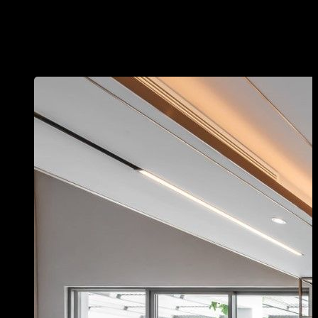
rẻ hơn vì không phải qua trung gian. Chúng tôi có xưởng quy mô
lớn nên sẽ nhập nguyên vật liệu với số lượng nhiều, do vậy sẽ
được các nhà cung cấp bán với giá rẻ hơn. vì vậy giá thi công
cũng sẽ tốt hơn các đơn vị lấy vật liệu với số lượng ít.