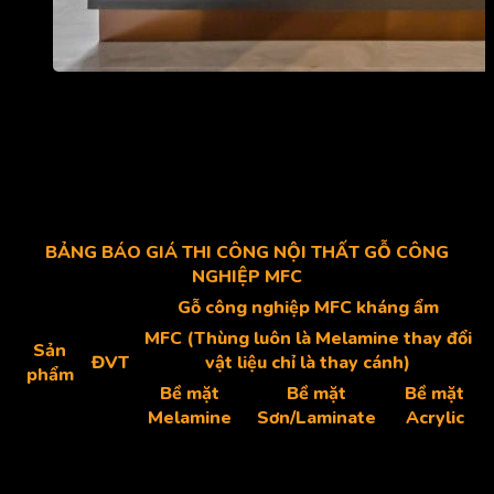
Mê nội thất có dịch vụ thiết kế – thi công nội thất trọn gói
Mê Nội Thất gửi bạn tham khảo bảng báo giá thi công biệt thự
theo chất liệu gỗ bên dưới đây, bảng báo giá chỉ mang tính chất
tham khảo, giá sẽ lên xuống tùy thuộc và từng thời điểm khác
nhau
BẢNG BÁO GIÁ THI CÔNG NỘI THẤT GỖ CÔNG
NGHIỆP MFC
Gỗ công nghiệp MFC kháng ẩm
MFC (Thùng luôn là Melamine thay đổi
Sản
ĐVT
vật liệu chỉ là thay cánh)
phẩm
Bề mặt
Bề mặt
Bề mặt
Melamine
Sơn/Laminate
Acrylic
Tủ tivi
md
1,900,000
2,050,000
2,700,000
Tủ giày
m2
3,050,000
3,450,000
3,980,000