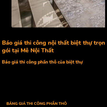
Thi công nội thất biệt thự sang trọng, đẳng cấp
Báo giá
thi công nội thất biệt thự
trọn
gói tại Mê Nội Thất
Báo giá thi công phần thô của biệt thự
Mê Nội Thất xin gửi đến bạn bảng giá thi công phần thô tại
công ty chúng tôi để giúp bạn dễ dàng hơn trong việc dự toán
ngân sách và quyết định lựa chọn các hạng mục để hoàn thiện
không gian cho riêng mình. Bảng giá chỉ mang tính chất tham
khảo và có thể thay đổi theo từng thời điểm khác nhau.
BẢNG GIÁ THI CÔNG PHẦN THÔ