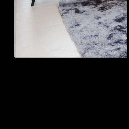
Sử dụng chât liệu, nguyên vật liệu cao cấp trong thi công nộ
–
Nhà cung cấp vật liệu
: Tùy vào thương hiệu bạn lựa chọn
mà giá cũng sẽ khác nhau: ví dụ gỗ công nghiệp thương hiệu
An Cường sẽ có giá mắc hơn các loại gỗ thông thường khác.
–
Diện tích thi công
: Tùy thuộc và diện tích của biệt thự mà
các nhà thiết kế sẽ bố trí nội thất khác nhau. Khi kích thước đồ
nội thất khác nhau cũng sẽ ảnh hưởng tới giá của nội thất
–
Xưởng mộc thi công nội thất đồ gỗ
: Nếu bạn chọn một
đơn vị có xưởng sản xuất trực tiếp như Mê Nội Thất thì giá sẽ