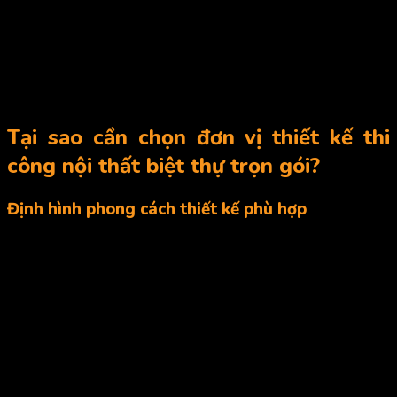
cái
1,680,000
1,780,000
1,900,000
giường
Tủ áo
m2
3,000,000
3,400,000
4,000,000
Bảng báo giá thi công nội thất bằng gỗ công nghiệp MDF
kháng ẩm
Tại sao cần chọn đơn vị thiết kế thi
công nội thất biệt thự trọn gói?
Định hình phong cách thiết kế phù hợp
Định hình phong cách thiết kế nội thất rất quan trọng trong thi
công nội thất biệt thự sang trọng. Các ý tưởng, mong muốn và
nguyện vọng của bạn sẽ được đơn vị thiết kế định hình một
cách rõ ràng cùng xu hướng mới nhất. Đây là bước tiền đề để
tiến hành thi công nội thất biệt thự cho gia chủ. Nếu từ đầu
không xác định được phong cách thiết kế phù hợp, sẽ dẫn đến
việc thi công bị sai lệch và không đáp ứng được mong muốn
ban đầu của gia chủ.