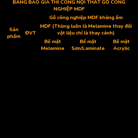
BẢNG BÁO GIÁ THI CÔNG NỘI THẤT GỖ CÔNG
NGHIỆP MDF
Gỗ công nghiệp MDF kháng ẩm
MDF (Thùng luôn là Melamine thay đổi
Sản
ĐVT
vật liệu chỉ là thay cánh)
phẩm
Bề mặt
Bề mặt
Bề mặt
Melamine
Sơn/Laminate
Acrylic
Tủ tivi
md
1,970,000
2,120,000
2,350,000
Tủ giày
m2
3,140,000
3,540,000
4,090,000
Tủ bếp
md
2,490,000
2,840,000
3,400,000
trên
Tủ bếp
md
3,100,000
3,450,000
3,900,000
dưới
Giường
Không
cái
5,780,000
Không Sơn
ngủ
Acrylic
Bàn
cái
2,930,000
3,050,000
3,200,000
phấn
Tủ đầu