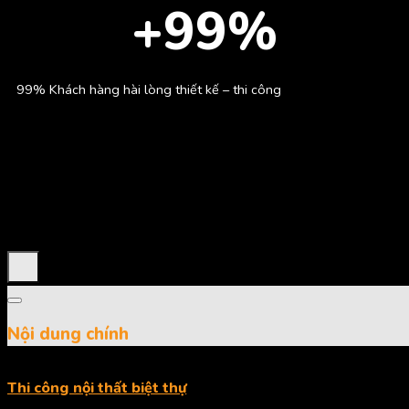
+
99%
99% Khách hàng hài lòng thiết kế – thi công
Công nghệ 4.0
Máy móc hiện đại với công nghệ 4.0 đạt tiêu chuẩn châu Âu
Nội dung chính
Thi công nội thất biệt thự
là một công đoạn không thể thiếu
trong quá trình hoàn thiện một căn biệt thự, kiến tạo không gian