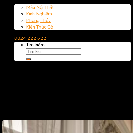
Kiến thức nhà hay
Mẫu Nội Thất
Kinh Nghiệm
Phong Thủy
Kiến Thức Gỗ
0824 222 622
Tìm kiếm: