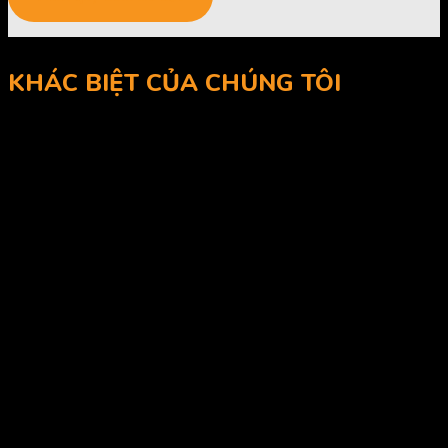
KHÁC BIỆT CỦA CHÚNG TÔI
Mê Nội Thất đạt được là sự công nhận và lời khen ngợi từ những khách hàng
đã sử dụng sản phẩm và dịch vụ của chúng tôi.
+
36
Bảo hành 36 tháng – Bảo trì trọn đời
+
95
Thi công “sao y” bản vẽ đến hơn 95%