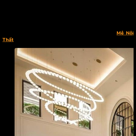
sống cho gia chủ. Việc tạo ra sự liên kết trong phong cách thiết
kế nội thất đến kiến trúc biệt thự sẽ đem đến một không gian
sang trọng, đẳng cấp. Nếu bạn vẫn đang loay hoay tìm kiếm
một ý tưởng cho biệt thự cùng với những chi phí báo giá phù
hợp thì đừng bỏ lỡ những thông tin quan trọng mà
Mê Nội
Thất
tổng hợp ngay sau đây