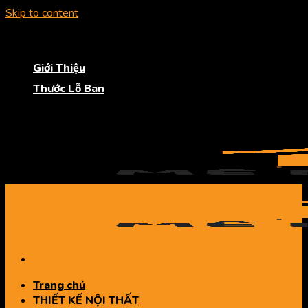
Skip to content
“Hơn cả một dịch vụ, còn là bạn đồng hành”
Giới Thiệu
Thước Lỗ Ban
“Hơn cả một dịch vụ, còn là bạn đồng hành”
Trang chủ
THIẾT KẾ NỘI THẤT