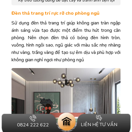
Kệ treo tường dùng để đặt cây và tranh ảnh tiện lợi
Đèn thả trang trí rực rỡ cho phòng ngủ
Sử dụng đèn thả trang trí giúp không gian tràn ngập
ánh sáng vừa tạo được một điểm thu hút trong căn
phòng. Nên chọn đèn thả có bóng đèn hình tròn,
vuông, hình ngôi sao, ngũ giác với màu sắc nhẹ nhàng
như vàng, trắng vàng để tạo sự êm dịu và phù hợp với
không gian nghỉ ngơi như phòng ngủ
LIÊN HỆ TƯ VẤN
0824 222 622