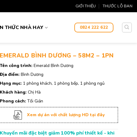
GIỚI THIỆU
THƯỚC LỖ BAN
ẾN THỨC NHÀ HAY
0824 222 622
EMERALD BÌNH DƯƠNG – 58M2 – 1PN
Tên công trình:
Emerald Bình Dương
Địa điểm:
Bình Dương
Hạng mục:
1 phòng khách, 1 phòng bếp, 1 phòng ngủ
Khách hàng:
Chị Hà
Phong cách:
Tối Giản
Xem dự án với chất lượng HD tại đây
Khuyến mãi đặc biệt giảm 100% phí thiết kế - khi