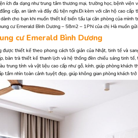
iện ích đa dạng như trung tâm thương mại, trường học, bệnh viện
ng cấp, an lành và đầy đủ tiện nghi.Đi kèm với căn hộ cao cấp 
dành cho bạn khi muốn thiết kế biến tấu lại căn phòng của mình t
hộ chung cư Emerald Bình Dương – 58m2 – 1PN của chị Hà muốn gửi
chung cư Emerald Bình Dương
ược thiết kế theo phong cách tối giản của Nhật, tinh tế và san
, bàn trà thiết kế thanh lịch và hệ thống đèn chiếu sáng tinh tế,
u trung tính và vật liệu cao cấp như gỗ, kính, giúp phòng khách
ấp tầm nhìn toàn cảnh tuyệt đẹp, giúp không gian phòng khách trở 