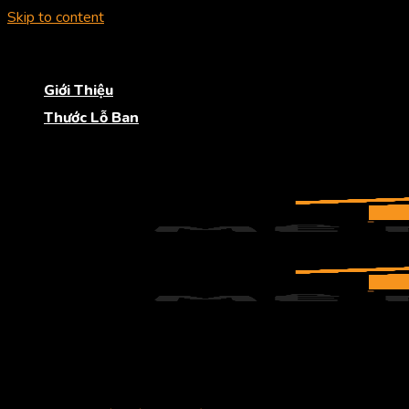
Skip to content
“Hơn cả một dịch vụ, còn là bạn đồng hành”
Giới Thiệu
Thước Lỗ Ban
“Hơn cả một dịch vụ, còn là bạn đồng hành”
Trang chủ
THIẾT KẾ NỘI THẤT