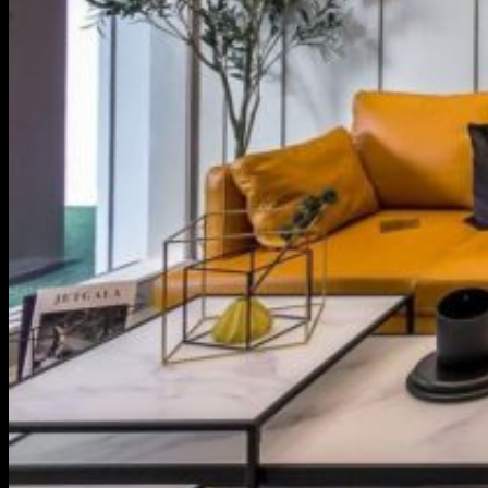
Kiến thức nhà hay
Mẫu Nội Thất
Kinh Nghiệm
Phong Thủy
Kiến Thức Gỗ
0824 222 622
Tìm kiếm: