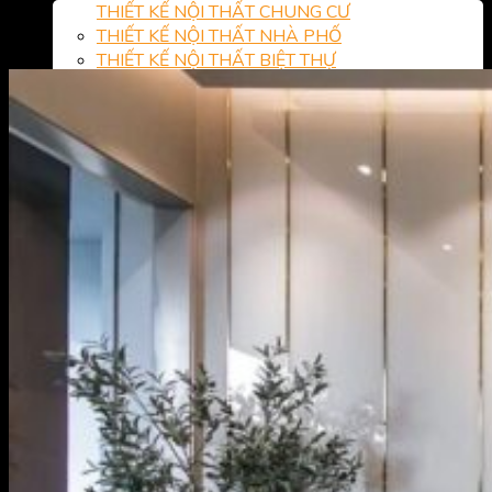
THIẾT KẾ NỘI THẤT CHUNG CƯ
THIẾT KẾ NỘI THẤT NHÀ PHỐ
THIẾT KẾ NỘI THẤT BIỆT THỰ
Nội Thất Phòng Khách
Nội Thất Phòng Ngủ
Nội Thất Trẻ Em
Nội Thất Nhà Bếp
THI CÔNG NỘI THẤT
THI CÔNG NỘI THẤT CHUNG CƯ
THI CÔNG NỘI THẤT NHÀ PHỐ
THI CÔNG NỘI THẤT BIỆT THỰ
Thi Công Nội Thất Phòng Ngủ
Dự án
Dự án chung cư
Chung cư 1 phòng ngủ
Chung cư 2 phòng ngủ
Chung cư 3 phòng ngủ
Dự án biệt thự
Dự án nhà phố
Dự án hoàn thiện